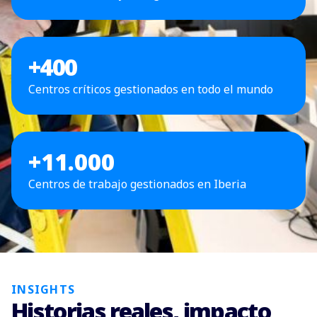
+
400
Centros críticos gestionados en todo el mundo
+11.000
Centros de trabajo gestionados en Iberia
INSIGHTS
Historias reales, impacto