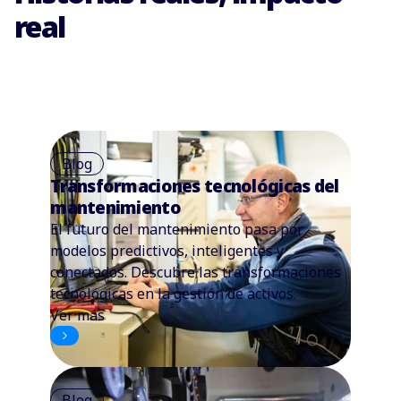
real
Blog
Transformaciones tecnológicas del
mantenimiento
El futuro del mantenimiento pasa por
modelos predictivos, inteligentes y
conectados. Descubre las transformaciones
tecnológicas en la gestión de activos.
Ver más
Blog