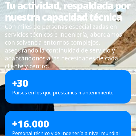
Tu actividad, respaldada por
nuestra capacidad técnica
Con miles de personas especializadas en
servicios técnicos e ingeniería, abordamos
con solvencia entornos complejos,
asegurando la continuidad de servicio y
adaptándonos a las necesidades de cada
cliente y centro.
+
30
Países en los que prestamos mantenimiento
+16.000
Personal técnico y de ingenería a nivel mundial