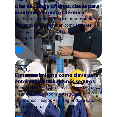
Olas de calor y oficinas, claves para
mantener el confort térmico
La eficiencia energética y el mantenimiento
preventivo se consolidan como factores
clave para garantizar el confort térmico en
los espacios de trabajo.
Ver más
Blog
El mantenimiento como clave para
entornos de trabajo más seguros
El mantenimiento preventivo es clave para
crear entornos laborales seguros,
reduciendo riesgos y protegiendo la salud
de las personas en el día a día.
Ver más