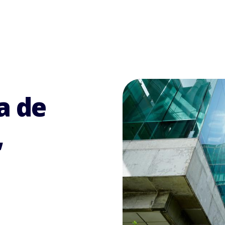
a de
,