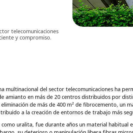
ector telecomunicaciones
iciente y compromiso.
na multinacional del sector telecomunicaciones ha perm
e amianto en más de 20 centros distribuidos por disti
a eliminación de más de 400 m² de fibrocemento, un m
ntribuido a la creación de entornos de trabajo más segu
como uralita, fue durante años un material habitual e
bargo, su deterioro o manipulación libera fibras mic