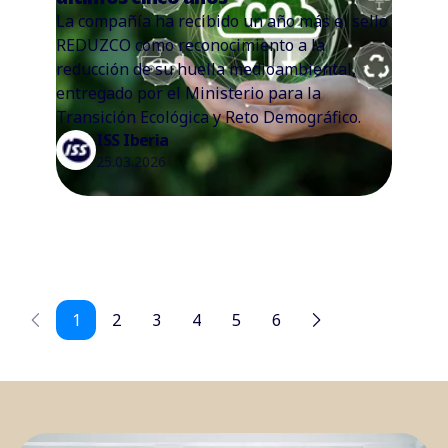
La compañía ha recibido un año más el sello
REDUZCO como reconocimiento a la
reducción de su huella medioambiental,
entregado por el Ministerio para la
Transición Ecológica y Reto Demográfico.
ISS Iberia
25.03.2026
1
2
3
4
5
6