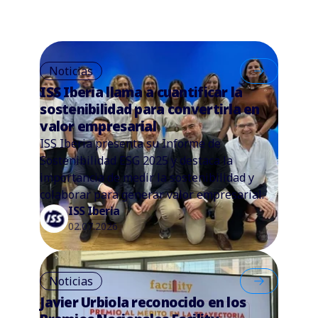
Noticias
ISS Iberia llama a cuantificar la
sostenibilidad para convertirla en
valor empresarial
ISS Iberia presenta su Informe de
Sostenibilidad ESG 2025 y destaca la
importancia de medir la sostenibilidad y
colaborar para generar valor empresarial.
ISS Iberia
02.07.2026
Noticias
Javier Urbiola reconocido en los