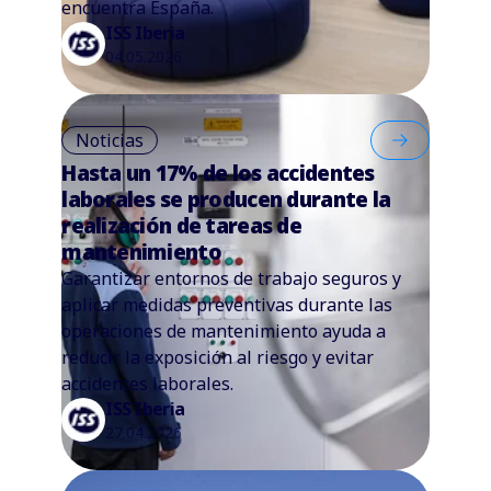
encuentra España.
ISS Iberia
04.05.2026
Noticias
Hasta un 17% de los accidentes
laborales se producen durante la
realización de tareas de
mantenimiento
Garantizar entornos de trabajo seguros y
aplicar medidas preventivas durante las
operaciones de mantenimiento ayuda a
reducir la exposición al riesgo y evitar
accidentes laborales.
ISS Iberia
27.04.2026