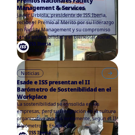
Premios Nacionales Facility
Management & Services
Javier Urbiola, presidente de ISS Iberia,
recibe el Premio al Mérito por su liderazgo
en Facility Management y su compromiso
con la sostenibilidad y el bienestar social.
ISS Iberia
18.06.2026
Noticias
Esade e ISS presentan el II
Barómetro de Sostenibilidad en el
Workplace
La sostenibilidad se consolida en las
empresas, pero su integración en la cultura
organizativa avanza lentamente, según el II
Barómetro de Esade e ISS.
ISS Iberia