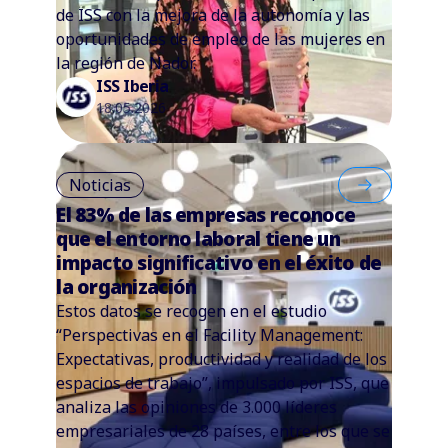
de ISS con la mejora de la autonomía y las
oportunidades de empleo de las mujeres en
la región de Nador.
ISS Iberia
18.05.2026
Noticias
El 83% de las empresas reconoce
que el entorno laboral tiene un
impacto significativo en el éxito de
la organización
Estos datos se recogen en el estudio
“Perspectivas en el Facility Management:
Expectativas, productividad y realidad de los
espacios de trabajo”, impulsado por ISS, que
analiza las opiniones de 3.000 líderes
empresariales de 28 países, entre los que se