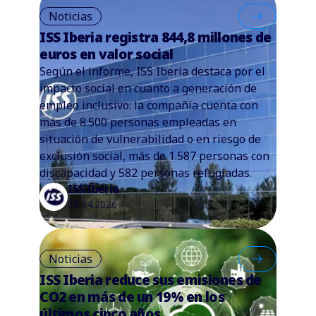
Noticias
ISS Iberia registra 844,8 millones de
euros en valor social
Según el informe, ISS Iberia destaca por el
impacto social en cuanto a generación de
empleo inclusivo: la compañía cuenta con
más de 8.500 personas empleadas en
situación de vulnerabilidad o en riesgo de
exclusión social, más de 1.587 personas con
discapacidad y 582 personas refugiadas.
ISS Iberia
08.04.2026
Noticias
ISS Iberia reduce sus emisiones de
CO2 en más de un 19% en los
últimos cinco años