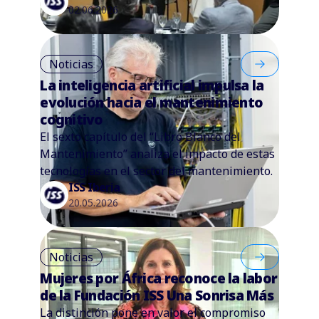
02.06.2026
Noticias
La inteligencia artificial impulsa la
evolución hacia el mantenimiento
cognitivo
El sexto capítulo del “Libro Blanco del
Mantenimiento” analiza el impacto de estas
tecnologías en el sector del mantenimiento.
ISS Iberia
20.05.2026
Noticias
Mujeres por África reconoce la labor
de la Fundación ISS Una Sonrisa Más
La distinción pone en valor el compromiso