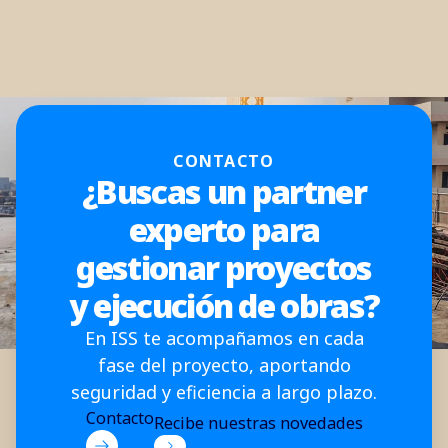
CONTACTO
¿Buscas un partner
experto para
gestionar proyectos
y ejecución de obras?
En ISS te acompañamos en cada
fase del proyecto, aportando
seguridad y eficiencia a largo plazo.
Contacto
Recibe nuestras novedades