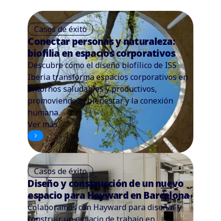
Casos de éxito
Conectar personas y naturaleza:
biofilia en espacios corporativos
Descubre cómo el diseño biofílico de ISS
Iberia transforma espacios corporativos en
entornos saludables y productivos,
promoviendo el bienestar y la conexión
humana.
Ver más
Casos de éxito
Diseño y construcción de un nuevo
espacio para Hayward en Barcelona
Colaboramos con Hayward para diseñar y
construir un espacio de trabajo en