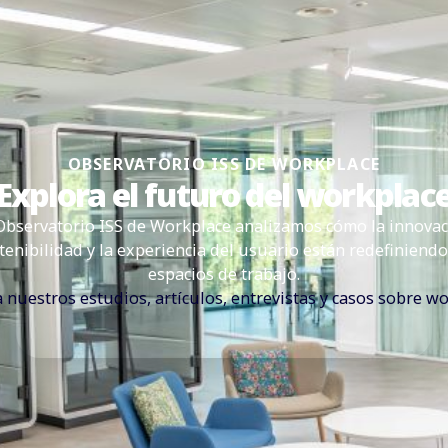
OBSERVATORIO ISS DE WORKPLACE
Explora el futuro del workplac
 Observatorio ISS de Workplace analizamos cómo la innovaci
tenibilidad y la experiencia del usuario están redefiniendo
espacios de trabajo.
 nuestros estudios, artículos, entrevistas y casos sobre w