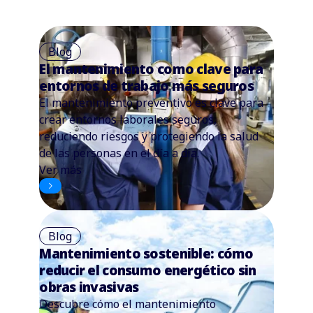
Blog
El mantenimiento como clave para
entornos de trabajo más seguros
El mantenimiento preventivo es clave para
crear entornos laborales seguros,
reduciendo riesgos y protegiendo la salud
de las personas en el día a día.
Ver más
Blog
Mantenimiento sostenible: cómo
reducir el consumo energético sin
obras invasivas
Descubre cómo el mantenimiento