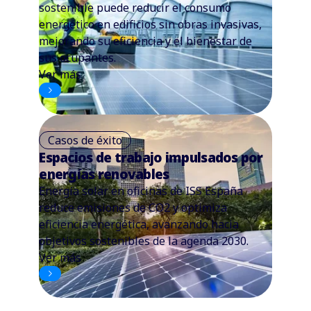
sostenible puede reducir el consumo
energético en edificios sin obras invasivas,
mejorando su eficiencia y el bienestar de
sus ocupantes.
Ver más
Casos de éxito
Espacios de trabajo impulsados por
energías renovables
Energía solar en oficinas de ISS España
reduce emisiones de CO2 y optimiza
eficiencia energética, avanzando hacia
objetivos sostenibles de la agenda 2030.
Ver más