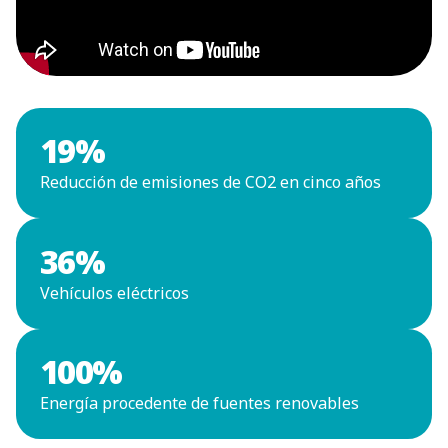
autoplay; clipboard-write; encrypted-media;
gyroscope; picture-in-picture; web-share"
allowfullscreen>
19
%
Reducción de emisiones de CO2 en cinco años
36
%
Vehículos eléctricos
100
%
Energía procedente de fuentes renovables